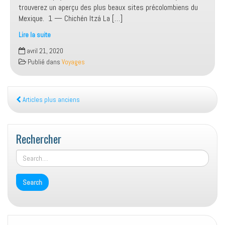
trouverez un aperçu des plus beaux sites précolombiens du
Mexique. 1 — Chichén Itzá La […]
Lire la suite
Vestiges
avril 21, 2020
des
Publié dans
Voyages
civilisations
précolombiennes
au
Mexique
Articles plus anciens
:
3
sites
Rechercher
à
découvrir