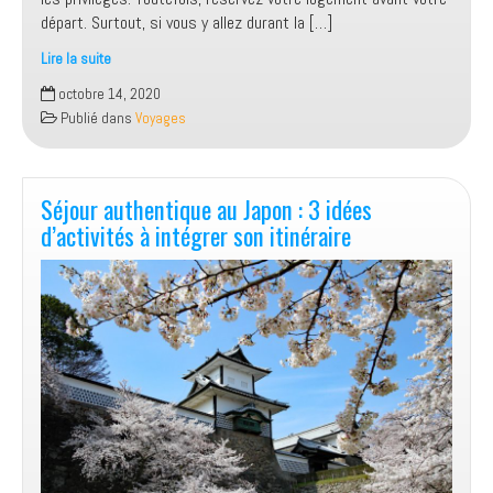
départ. Surtout, si vous y allez durant la […]
Lire la suite
L’Afrique
octobre 14, 2020
du
Publié dans
Voyages
Sud,
un
lieu
propice
Séjour authentique au Japon : 3 idées
à
d’activités à intégrer son itinéraire
tout
type
de
séjour