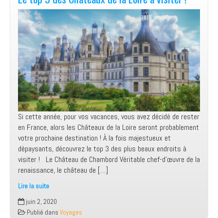
prix
au
Japon
Si cette année, pour vos vacances, vous avez décidé de rester
en France, alors les Châteaux de la Loire seront probablement
votre prochaine destination ! À la fois majestueux et
dépaysants, découvrez le top 3 des plus beaux endroits à
visiter ! Le Château de Chambord Véritable chef-d’œuvre de la
renaissance, le château de […]
Lire la suite
Le
juin 2, 2020
top
Publié dans
Voyages
3