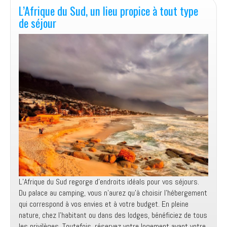
safari
L’Afrique du Sud, un lieu propice à tout type
pas
de séjour
cher
en
Afrique
du
Sud
L’Afrique du Sud regorge d’endroits idéals pour vos séjours.
Du palace au camping, vous n’aurez qu’à choisir l’hébergement
qui correspond à vos envies et à votre budget. En pleine
nature, chez l’habitant ou dans des lodges, bénéficiez de tous
les privilèges. Toutefois, réservez votre logement avant votre