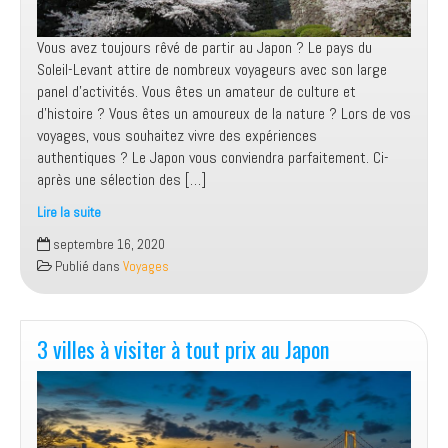
Vous avez toujours rêvé de partir au Japon ? Le pays du
Soleil-Levant attire de nombreux voyageurs avec son large
panel d’activités. Vous êtes un amateur de culture et
d’histoire ? Vous êtes un amoureux de la nature ? Lors de vos
voyages, vous souhaitez vivre des expériences
authentiques ? Le Japon vous conviendra parfaitement. Ci-
après une sélection des […]
Lire la suite
Séjour
septembre 16, 2020
authentique
Publié dans
Voyages
au
Japon
:
3
3 villes à visiter à tout prix au Japon
idées
d’activités
à
intégrer