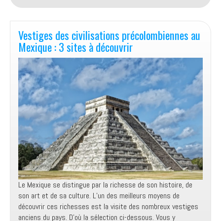
des
Châteaux
de
Vestiges des civilisations précolombiennes au
la
Mexique : 3 sites à découvrir
Loire
à
visiter
!
Le Mexique se distingue par la richesse de son histoire, de
son art et de sa culture. L’un des meilleurs moyens de
découvrir ces richesses est la visite des nombreux vestiges
anciens du pays. D’où la sélection ci-dessous. Vous y