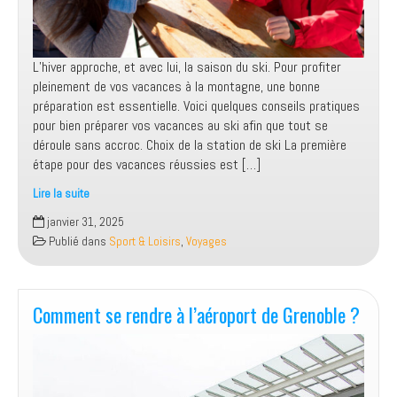
L’hiver approche, et avec lui, la saison du ski. Pour profiter
pleinement de vos vacances à la montagne, une bonne
préparation est essentielle. Voici quelques conseils pratiques
pour bien préparer vos vacances au ski afin que tout se
déroule sans accroc. Choix de la station de ski La première
étape pour des vacances réussies est […]
Lire la suite
Vacances
janvier 31, 2025
au
Publié dans
Sport & Loisirs
,
Voyages
ski
:
des
conseils
Comment se rendre à l’aéroport de Grenoble ?
pratiques
pour
un
séjour