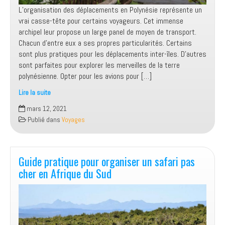
L’organisation des déplacements en Polynésie représente un
vrai casse-tête pour certains voyageurs. Cet immense
archipel leur propose un large panel de moyen de transport.
Chacun d’entre eux a ses propres particularités. Certains
sont plus pratiques pour les déplacements inter-îles. D’autres
sont parfaites pour explorer les merveilles de la terre
polynésienne. Opter pour les avions pour […]
Lire la suite
Bien
mars 12, 2021
choisir
Publié dans
Voyages
ses
moyens
de
transport
Guide pratique pour organiser un safari pas
durant
cher en Afrique du Sud
ses
vacances
en
Polynésie