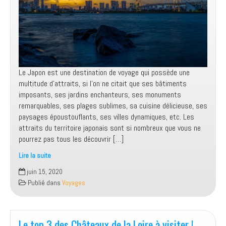
son
itinéraire
Le Japon est une destination de voyage qui possède une
multitude d’attraits, si l’on ne citait que ses bâtiments
imposants, ses jardins enchanteurs, ses monuments
remarquables, ses plages sublimes, sa cuisine délicieuse, ses
paysages époustouflants, ses villes dynamiques, etc. Les
attraits du territoire japonais sont si nombreux que vous ne
pourrez pas tous les découvrir […]
Lire la suite
3
juin 15, 2020
villes
Publié dans
Voyages
à
visiter
à
tout
Le top 3 des Châteaux de la Loire à visiter !