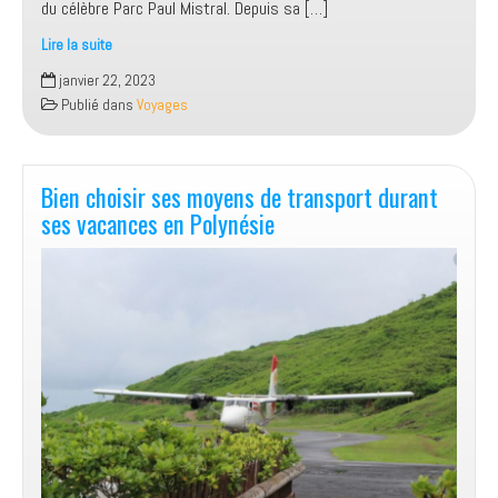
du célèbre Parc Paul Mistral. Depuis sa […]
Lire la suite
La
janvier 22, 2023
Tour
Publié dans
Voyages
Perret
de
Grenoble,
un
Bien choisir ses moyens de transport durant
monument
ses vacances en Polynésie
historique