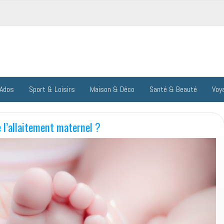
 Ados
Sport & Loisirs
Maison & Déco
Santé & Beauté
Voy
 l’allaitement maternel ?