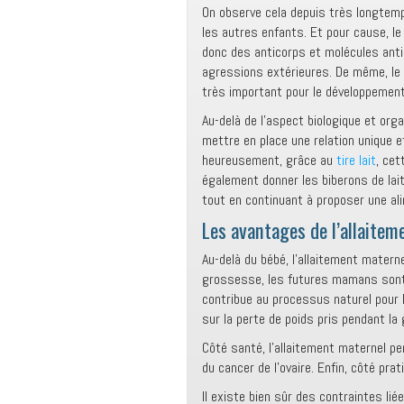
On observe cela depuis très longtemp
les autres enfants. Et pour cause, l
donc des anticorps et molécules anti
agressions extérieures. De même, le
très important pour le développement
Au-delà de l’aspect biologique et orga
mettre en place une relation unique e
heureusement, grâce au
tire lait
, cet
également donner les biberons de lait 
tout en continuant à proposer une ali
Les avantages de l’allaite
Au-delà du bébé, l’allaitement materne
grossesse, les futures mamans sont 
contribue au processus naturel pour l
sur la perte de poids pris pendant la
Côté santé, l’allaitement maternel per
du cancer de l’ovaire. Enfin, côté pra
Il existe bien sûr des contraintes liée