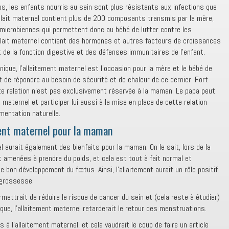
s, les enfants nourris au sein sont plus résistants aux infections que
e lait maternel contient plus de 200 composants transmis par la mère,
microbiennes qui permettent donc au bébé de lutter contre les
 lait maternel contient des hormones et autres facteurs de croissances
 de la fonction digestive et des défenses immunitaires de l’enfant.
nique, l’allaitement maternel est l’occasion pour la mère et le bébé de
t de répondre au besoin de sécurité et de chaleur de ce dernier. Fort
te relation n’est pas exclusivement réservée à la maman. Le papa peut
maternel et participer lui aussi à la mise en place de cette relation
mentation naturelle.
ment maternel pour la maman
l aurait également des bienfaits pour la maman. On le sait, lors de la
amenées à prendre du poids, et cela est tout à fait normal et
e bon développement du fœtus. Ainsi, l’allaitement aurait un rôle positif
 grossesse.
mettrait de réduire le risque de cancer du sein et (cela reste à étudier)
tique, l’allaitement maternel retarderait le retour des menstruations.
s à l’allaitement maternel, et cela vaudrait le coup de faire un article